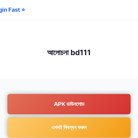
ogin Fast ⭐
আলোচনা bd111
APK ডাউনলোড
এখনই নিবন্ধন করুন