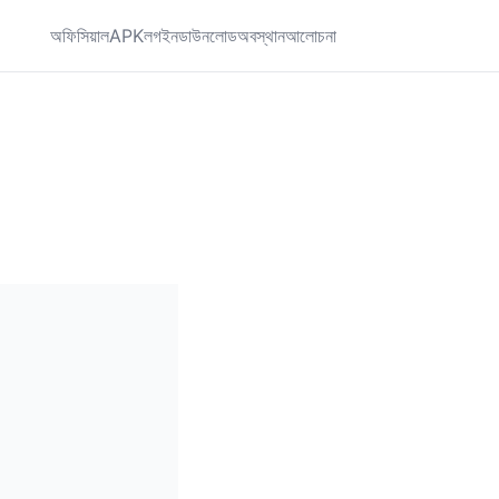
অফিসিয়াল
APK
লগইন
ডাউনলোড
অবস্থান
আলোচনা