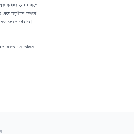
এবং কার্যকর হওয়ার আগে
ডেটা অনুশীলন সম্পর্কে
মেনে চলাকে বোঝাবে।
য়োগ করতে চান, তাহলে
িত।