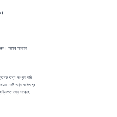
ার।
 করুন। আমরা আপনার
্তিগত তথ্য সংগ্রহ করি
 আমরা সেই তথ্য অবিলম্বে
যক্তিগত তথ্য সংগ্রহ