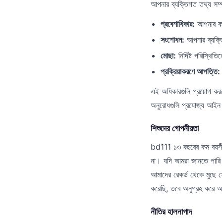
আপনার ব্যক্তিগত তথ্য সম্প
প্রবেশাধিকার:
আপনার কাছ
সংশোধন:
আপনার ব্যক্ত
মোছা:
নির্দিষ্ট পরিস্থ
প্রক্রিয়াকরণে আপত্তি:
এই অধিকারগুলি প্রয়োগ ক
অনুরোধগুলি প্রযোজ্য আইন অ
শিশুদের গোপনীয়তা
bd111 ১৩ বছরের কম বয়সী 
না। যদি আমরা জানতে পারি 
আমাদের রেকর্ড থেকে মুছে 
করেছি, তবে অনুগ্রহ করে 
নীতির হালনাগাদ