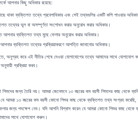
র্কে আপনার কিছু অধিকার রয়েছে:
ে থাকা ব্যক্তিগত তথ্যে প্রবেশাধিকার এবং সেই তথ্যগুলির একটি কপি পাওয়ার অধিক
িগত তথ্যের ভুল বা অসম্পূর্ণতা সংশোধন করার অনুরোধ করার অধিকার।
িতিতে আপনার ব্যক্তিগত তথ্য মুছে ফেলার অনুরোধ করার অধিকার।
আপনার ব্যক্তিগত তথ্যের প্রক্রিয়াকরণে আপত্তি জানানোর অধিকার।
রতে, অনুগ্রহ করে এই নীতির শেষে দেওয়া যোগাযোগের তথ্যে আমাদের সাথে যোগাযোগ
নুযায়ী প্রক্রিয়া করব।
শিশুদের জন্য তৈরি নয়। আমরা জেনেশুনে ১৩ বছরের কম বয়সী শিশুদের কাছ থেকে ব্যক
যে আমরা ১৩ বছরের কম বয়সী কোনো শিশুর কাছ থেকে ব্যক্তিগত তথ্য সংগ্রহ করেছি,
ফেলার জন্য পদক্ষেপ নেব। যদি আপনি বিশ্বাস করেন যে আমরা কোনো শিশুর কাছ থেকে ব্
আমাদের সাথে যোগাযোগ করুন।