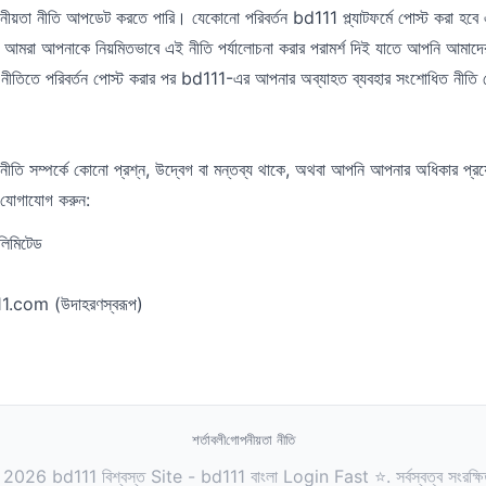
ীয়তা নীতি আপডেট করতে পারি। যেকোনো পরিবর্তন bd111 প্ল্যাটফর্মে পোস্ট করা হবে 
রা আপনাকে নিয়মিতভাবে এই নীতি পর্যালোচনা করার পরামর্শ দিই যাতে আপনি আমাদের 
তিতে পরিবর্তন পোস্ট করার পর bd111-এর আপনার অব্যাহত ব্যবহার সংশোধিত নীতি 
ীতি সম্পর্কে কোনো প্রশ্ন, উদ্বেগ বা মন্তব্য থাকে, অথবা আপনি আপনার অধিকার প্র
 যোগাযোগ করুন:
 লিমিটেড
11.com
(উদাহরণস্বরূপ)
শর্তাবলী
গোপনীয়তা নীতি
2026 bd111 বিশ্বস্ত Site - bd111 বাংলা Login Fast ⭐. সর্বস্বত্ব সংরক্ষ