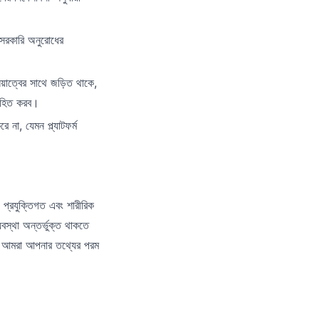
 সরকারি অনুরোধের
িয়াত্বের সাথে জড়িত থাকে,
বহিত করব।
না, যেমন প্ল্যাটফর্ম
 প্রযুক্তিগত এবং শারীরিক
যবস্থা অন্তর্ভুক্ত থাকতে
াই, আমরা আপনার তথ্যের পরম