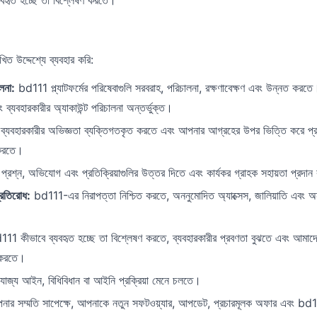
বহৃত হচ্ছে তা বিশ্লেষণ করতে।
িত উদ্দেশ্যে ব্যবহার করি:
লনা:
bd111 প্ল্যাটফর্মের পরিষেবাগুলি সরবরাহ, পরিচালনা, রক্ষণাবেক্ষণ এবং উন্নত করত
যবহারকারীর অ্যাকাউন্ট পরিচালনা অন্তর্ভুক্ত।
্যবহারকারীর অভিজ্ঞতা ব্যক্তিগতকৃত করতে এবং আপনার আগ্রহের উপর ভিত্তি করে প্রাস
 করতে।
্রশ্ন, অভিযোগ এবং প্রতিক্রিয়াগুলির উত্তর দিতে এবং কার্যকর গ্রাহক সহায়তা প্রদা
্রতিরোধ:
bd111-এর নিরাপত্তা নিশ্চিত করতে, অননুমোদিত অ্যাক্সেস, জালিয়াতি এবং অন
11 কীভাবে ব্যবহৃত হচ্ছে তা বিশ্লেষণ করতে, ব্যবহারকারীর প্রবণতা বুঝতে এবং আমাদে
 করতে।
োজ্য আইন, বিধিবিধান বা আইনি প্রক্রিয়া মেনে চলতে।
ার সম্মতি সাপেক্ষে, আপনাকে নতুন সফটওয়্যার, আপডেট, প্রচারমূলক অফার এবং bd111