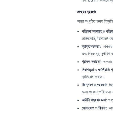
এবং bd111 কীভাবে ব্য
তথ্যের ব্যবহার
আমরা সংগৃহীত তথ্য নিম্নলিখ
পরিষেবা সরবরাহ ও পরিচা
ডাউনলোড, আপডেট এবং ব্
ব্যক্তিগতকরণ:
আপনার ব
এবং বিষয়বস্তু সুপারিশ
গ্রাহক সহায়তা:
আপনার প
নিরাপত্তা ও জালিয়াতি প
প্রতিরোধ করতে।
বিশ্লেষণ ও গবেষণা:
bd1
জন্য গবেষণা পরিচালনা
আইনি বাধ্যবাধকতা:
প্রয
যোগাযোগ ও বিপণন:
আপন