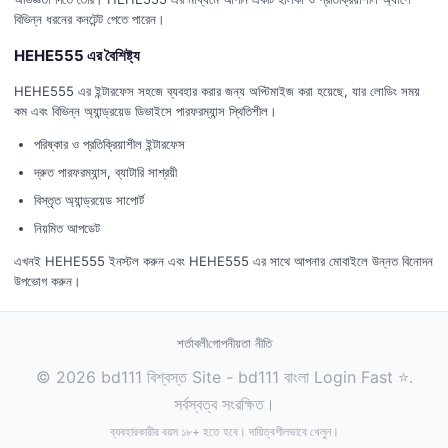
বিভিন্ন ধরনের কনটেন্ট পেতে পারেন।
HEHE555 এর বৈশিষ্ট্য
HEHE555 এর ইন্টারফেস সহজে ব্যবহার করার জন্য অপ্টিমাইজ করা হয়েছে, যার লোডিং সময়
কম এবং বিভিন্ন অ্যান্ড্রয়েড ডিভাইসে পারফরম্যান্স স্থিতিশীল।
পরিষ্কার ও প্রতিক্রিয়াশীল ইন্টারফেস
দ্রুত পারফরম্যান্স, ব্যাটারি সাশ্রয়ী
বিস্তৃত অ্যান্ড্রয়েড সাপোর্ট
নিয়মিত আপডেট
এখনই HEHE555 ইনস্টল করুন এবং HEHE555 এর সাথে আপনার মোবাইলে উন্নত বিনোদন
উপভোগ করুন।
শর্তাবলী
গোপনীয়তা নীতি
© 2026 bd111 বিশ্বস্ত Site - bd111 বাংলা Login Fast ⭐.
সর্বস্বত্ব সংরক্ষিত।
ব্যবহারকারীর বয়স ১৮+ হতে হবে। দায়িত্বশীলভাবে খেলুন।